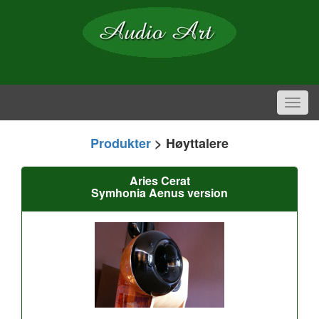
Toggl
navig
Produkter
> Høyttalere
Aries Cerat
Symhonia Aenus version